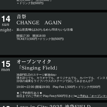
前売3,500円 当日4,000円
＋ドリンク別(500円)
14
音祭
CHANGE AGAIN
sun
-night-
葉山彩貴/喰(ばみ)/ちるめら/羽衣ちいな/古傷
開場17:30 開演18:00
​TICKET:3,500円 +ドリンク別(500円)
15
オープンマイク
「Singing Field」
mon
池袋FIELDのステージ解放day♪
弾き語りでも、カラオケでも、オリジナルでも、カバーでも、インスト
日頃の成果をライブハウスのステージで試してみませんか?
19:00〜22:00 (開場19:00) Play Fee 1,500円＋ドリンク代500円
★ご予約割引あり★
前日までのご予約で Play Feeが500円引きに!➡︎
ご予約は「オープンマ
​Love in City 2025 池袋FIELD