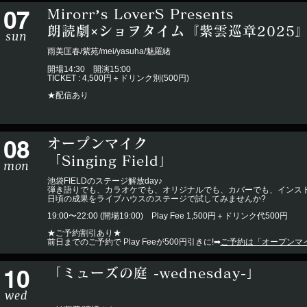
07
Mirorr’s LoverS Presents
朗読劇×ショヲタイム『紫雲巡章2025
sun
雨美匡春/紫苑/mei/yasuha/魅羅緒
開場14:30 開演15:00
TICKET : 4,500円＋ドリンク別(500円)
★配信あり
08
オープンマイク
「Singing Field」
mon
池袋FIELDのステージ解放day♪
弾き語りでも、カラオケでも、オリジナルでも、カバーでも、インスト
日頃の成果をライブハウスのステージで試してみませんか?
19:00〜22:00 (開場19:00) Play Fee 1,500円＋ドリンク代500円
★ご予約割引あり★
前日までのご予約で Play Feeが500円引きに!➡︎
ご予約は「オープンマ
10
「ミューズの庭 -wednesday-」
wed