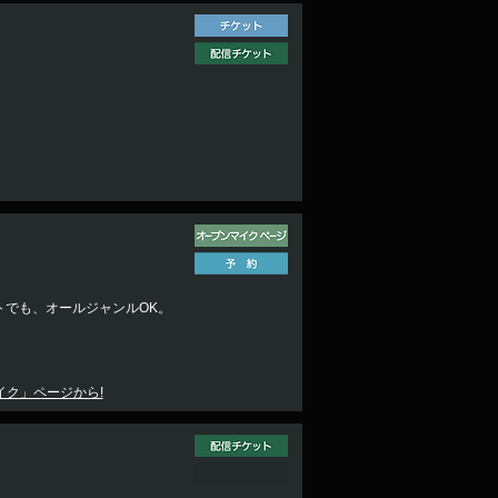
』
でも、オールジャンルOK。
イク」ページから!