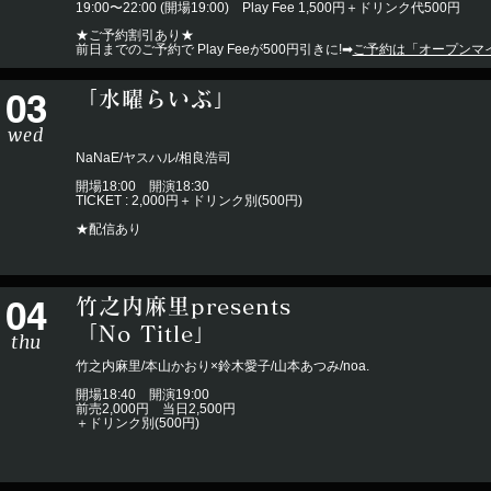
19:00〜22:00 (開場19:00) Play Fee 1,500円＋ドリンク代500円
★ご予約割引あり★
前日までのご予約で Play Feeが500円引きに!➡︎
ご予約は「オープンマ
03
「水曜らいぶ」
wed
NaNaE/ヤスハル/相良浩司
開場18:00 開演18:30
TICKET : 2,000円＋ドリンク別(500円)
★配信あり
04
竹之内麻里presents
「No Title」
thu
竹之内麻里/本山かおり×鈴木愛子/山本あつみ/noa.
開場18:40 開演19:00
前売2,000円 当日2,500円
＋ドリンク別(500円)