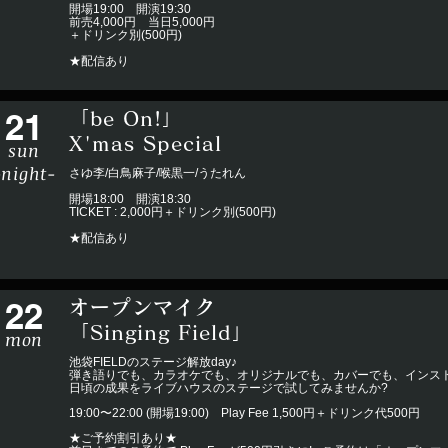
開場19:00 開演19:30
前売4,000円 当日5,000円
＋ドリンク別(500円)
★配信あり
21
「be On!」
X'mas Special
sun
-night-
さゆ李/白鳥麻子/喉黒一/うたれん
開場18:00 開演18:30
TICKET : 2,000円＋ドリンク別(500円)
★配信あり
22
オープンマイク
「Singing Field」
mon
池袋FIELDのステージ解放day♪
弾き語りでも、カラオケでも、オリジナルでも、カバーでも、インスト
日頃の成果をライブハウスのステージで試してみませんか?
19:00〜22:00 (開場19:00) Play Fee 1,500円＋ドリンク代500円
★ご予約割引あり★