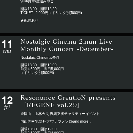
yuki/舞華/渡辺みやこ
開場18:00 開演18:30
TICKET : 2,000円＋ドリンク別(500円)
★配信あり
11
Nostalgic Cinema 2man Live
Monthly Concert -December-
thu
Nostalgic Chinema/
夢時
開場18:30 開演19:00
前売4,500円 当日5,000円
＋ドリンク別(500円)
12
Resonance CreatioN presents
「REGENE vol.29」
fri
※岡山・山林火災 復興支援チャリティーイベント
内山美幸/菅野翔太/マナブノソロ/and more...
開場18:30 開演19:00