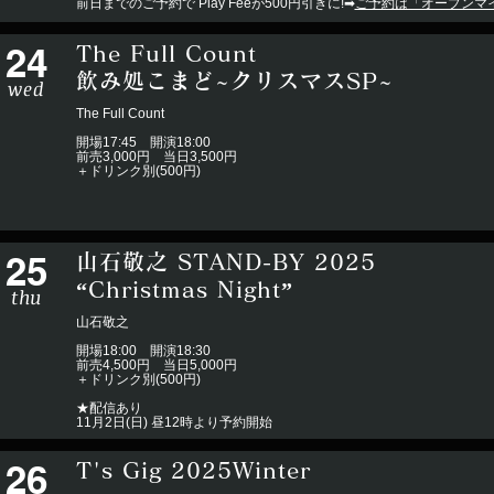
前日までのご予約で Play Feeが500円引きに!➡︎
ご予約は「オープンマ
24
The Full Count
飲み処こまど~クリスマスSP~
wed
The Full Count
開場17:45 開演18:00
前売3,000円 当日3,500円
＋ドリンク別(500円)
25
山石敬之 STAND-BY 2025
​“Christmas Night”
thu
山石敬之
開場18:00 開演18:30
前売4,500円 当日5,000円
＋ドリンク別(500円)
★配信あり
11月2日(日) 昼12時より予約開始
26
T's Gig 2025Winter