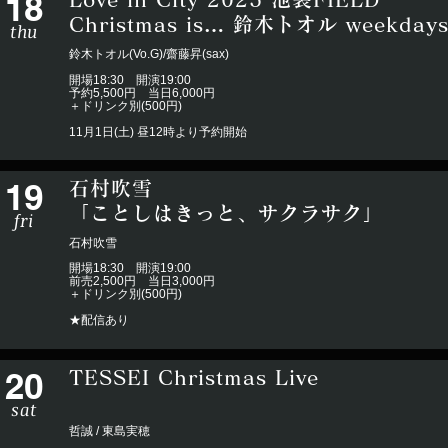
18
Christmas is… 鈴木トオル weekdays
thu
鈴木トオル(Vo.G)/齋藤昇(sax)
開場18:30 開演19:00
予約5,500円 当日6,000円
＋ドリンク別(500円)
11月1日(土) 昼12時より予約開始
19
石村吹雪
「ことしはきっと、サクラサク」
fri
石村吹雪
開場18:30 開演19:00
前売2,500円 当日3,000円
＋ドリンク別(500円)
★配信あり
20
TESSEI Christmas Live
sat
哲誠 / 東島実穂