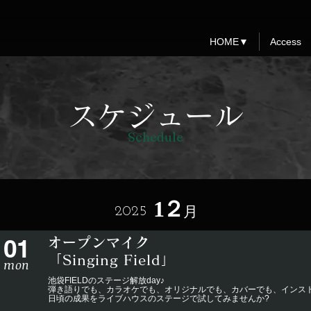
HOME▼
Access
スケジュール
Schedule
1２
月
2025
01
オープンマイク
「Singing Field」
mon
池袋FIELDのステージ解放day♪
弾き語りでも、カラオケでも、オリジナルでも、カバーでも、インスト
日頃の成果をライブハウスのステージで試してみませんか?