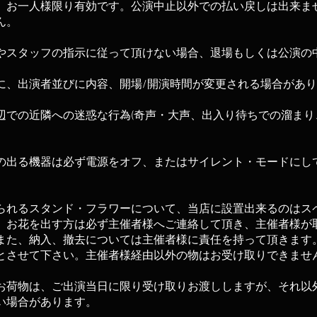
、お一人様限り有効です。公演中止以外での払い戻しは出来ま
ん。
やスタッフの指示に従って頂けない場合、退場もしくは公演の
に、出演者並びに内容、開場/開演時間が変更される場合があ
辺での近隣への迷惑な行為(奇声・大声、出入り待ちでの溜まり
の出る機器は必ず電源をオフ、またはサイレント・モードにし
。
られるスタンド・フラワーについて、当店に設置出来るのはス
。
お花を出す方は必ず主催者様へご連絡して頂き、主催者様が
また、納入、撤去については主催者様に責任を持って頂きます
とさせて下さい。
主催者様経由以外の物はお受け取りできませ
お荷物は、ご出演当日に限り受け取りお渡ししますが、それ以
い場合があります。