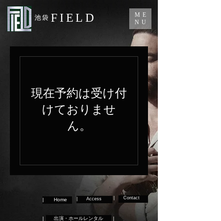
FIELD
ME
​池袋
NU
現在予約は受け付
けておりませ
ん。
| Contact
| Access
| Home
|
出演・ホールレンタル |